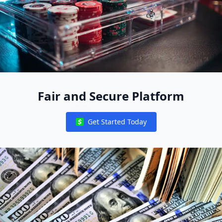
Fair and Secure Platform
Get Started Today
Notifications