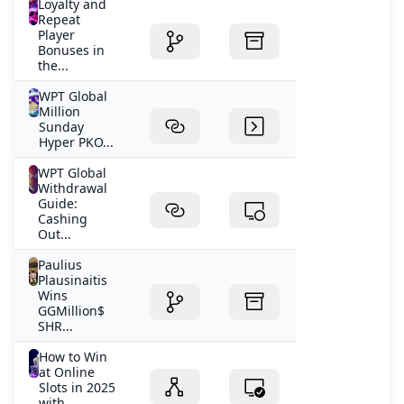
Loyalty and
Repeat
Player
Bonuses in
the...
WPT Global
Million
Sunday
Hyper PKO...
WPT Global
Withdrawal
Guide:
Cashing
Out...
Paulius
Plausinaitis
Wins
GGMillion$
SHR...
How to Win
at Online
Slots in 2025
with...