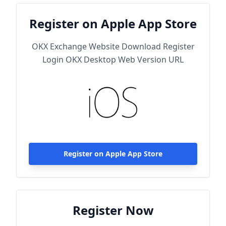
Register on Apple App Store
OKX Exchange Website Download Register
Login OKX Desktop Web Version URL
Register on Apple App Store
Register Now