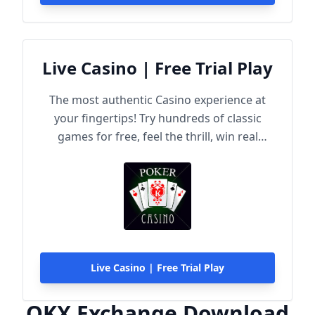
Live Casino | Free Trial Play
The most authentic Casino experience at
your fingertips! Try hundreds of classic
games for free, feel the thrill, win real
rewards!
Live Casino | Free Trial Play
OKX Exchange Download