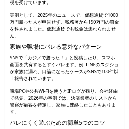
税を受けています。
実例として、2025年のニュースで、仮想通貨で1000
万円勝った人が申告せず、税務署から150万円の罰金
を科されました。仮想通貨でも税金は逃れられませ
ん。
家族や職場にバレる意外なパターン
SNSで「カジノで勝った！」と投稿したり、スマホ
画面を共有するとすぐバレます。例: LINEのスクショ
が家族に漏れ、口論になったケースがSNSで100件以
上報告されています。
職場PCや公共Wi-Fiを使うとIPログが残り、会社経由
で発覚。2026年の事例では、決済業者のリストから
警察が顧客を特定し、家族に連絡したこともありま
す。
バレにくく遊ぶための簡単5つのコツ