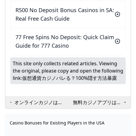
R500 No Deposit Bonus Casinos in SA:
Real Free Cash Guide
77 Free Spins No Deposit: Quick Claim
Guide for 777 Casino
This site only collects related articles. Viewing
the original, please copy and open the following
link:
仮想通貨カジノバレる？100%隠す方法暴露
オンラインカジノは犯
無料カジノアプリは違
罪？違法性と依存リス
法？結論と危険な罠を
クを分かりやすく解説
完全解説
Casino Bonuses for Existing Players in the USA