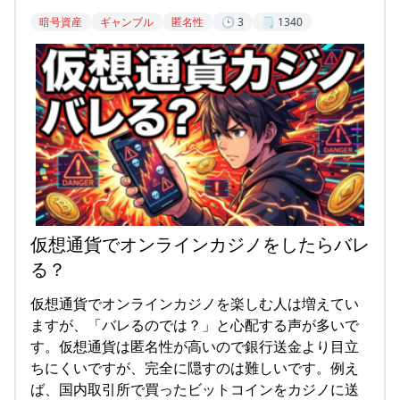
暗号資産
ギャンブル
匿名性
🕒 3
🗒️ 1340
仮想通貨でオンラインカジノをしたらバレ
る？
仮想通貨でオンラインカジノを楽しむ人は増えてい
ますが、「バレるのでは？」と心配する声が多いで
す。仮想通貨は匿名性が高いので銀行送金より目立
ちにくいですが、完全に隠すのは難しいです。例え
ば、国内取引所で買ったビットコインをカジノに送