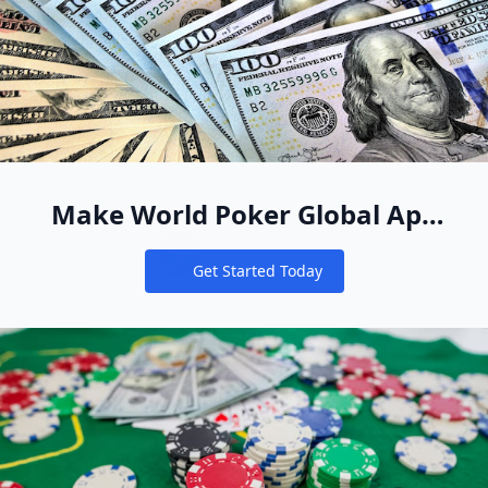
Make World Poker Global App
Your New Online Poker Home
Get Started Today
Notifications