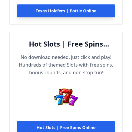
Texas Hold'em | Battle Online
Hot Slots | Free Spins
Online
No download needed, just click and play!
Hundreds of themed Slots with free spins,
bonus rounds, and non-stop fun!
Hot Slots | Free Spins Online