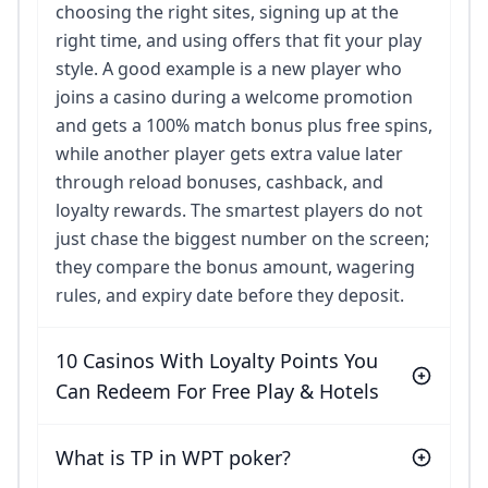
choosing the right sites, signing up at the
right time, and using offers that fit your play
style. A good example is a new player who
joins a casino during a welcome promotion
and gets a 100% match bonus plus free spins,
while another player gets extra value later
through reload bonuses, cashback, and
loyalty rewards. The smartest players do not
just chase the biggest number on the screen;
they compare the bonus amount, wagering
rules, and expiry date before they deposit.
10 Casinos With Loyalty Points You
Can Redeem For Free Play & Hotels
What is TP in WPT poker?