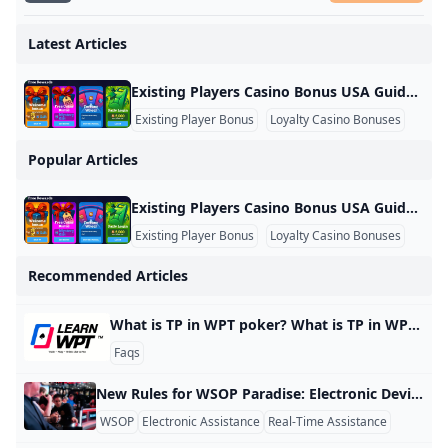
ongoing casino offers.
Latest Articles
Existing Players Casino Bonus USA Guide: Loyalty Casino Bonuses and Repeat Player Offers Explained Existing Players Casino Bonus USA Guide: Loyalty Bonuses and Repeat Player Offers Explained Many casino bonus guides focus on new players, but existing players also search for rewards after the welcome offer is gone. Search terms such as existing players casino bonus USA, loyalty casino bonuses USA, repeat player casino bonus, free casino promo codes for existing customers no deposit, and no deposit bonus codes for existing players 2026 show that returning users want ongoing value, free spins, bonus codes, cashback, and loyalty rewards.
Existing Player Bonus
Loyalty Casino Bonuses
Repea
Popular Articles
Existing Players Casino Bonus USA Guide: Loyalty Casino Bonuses and Repeat Player Offers Explained Existing Players Casino Bonus USA Guide: Loyalty Bonuses and Repeat Player Offers Explained Many casino bonus guides focus on new players, but existing players also search for rewards after the welcome offer is gone. Search terms such as existing players casino bonus USA, loyalty casino bonuses USA, repeat player casino bonus, free casino promo codes for existing customers no deposit, and no deposit bonus codes for existing players 2026 show that returning users want ongoing value, free spins, bonus codes, cashback, and loyalty rewards.
Existing Player Bonus
Loyalty Casino Bonuses
Repea
Recommended Articles
What is TP in WPT poker? What is TP in WPT poker? Tournament Points (TPs) are used to buy into VIP tournaments on ClubWPT. All players start with a fixed amount of TPs (500) upon opening a VIP account. They cannot be reloaded, but will be automatically “topped up” once per day.
Faqs
New Rules for WSOP Paradise: Electronic Devices and Real-Time Assistance WSOP Paradise Series Kicks Off with New Rules The World Series of Poker (WSOP) Paradise series is just days away, and players attending should take note of an important rule change that will impact the use of electronic devices at the tables. The tournament begins in the Bahamas on December 6, featuring 13 live gold bracelet events and two online events, all to be live reported by PokerNews. The series is headlined by the $25,000 WSOP Super Main Event, starting on December 9, with a $50 million guaranteed prize pool.
WSOP
Electronic Assistance
Real-Time Assistance