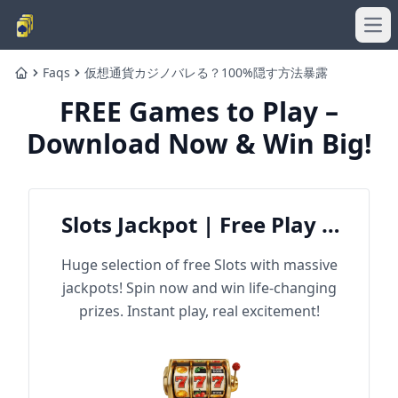
Ope
Faqs
仮想通貨カジノバレる？100%隠す方法暴露
Home
FREE Games to Play –
Download Now & Win Big!
Slots Jackpot | Free Play &
Win Big
Huge selection of free Slots with massive
jackpots! Spin now and win life-changing
prizes. Instant play, real excitement!